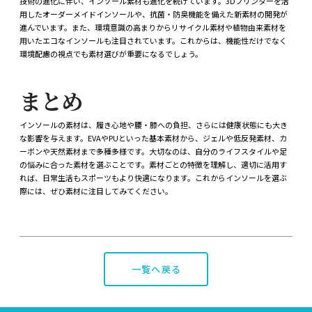
技術の進化に伴い、インソール素材も進化を続けています。3Dプリンターを活
用したオーダーメイドインソールや、抗菌・防臭機能を備えた新素材の開発が
進んでいます。また、環境意識の高まりからリサイクル素材や植物由来素材を
用いたエコなインソールも注目されています。これからは、機能性だけでなく
環境配慮の視点でも素材選びが重要になるでしょう。
まとめ
インソールの素材は、履き心地や腰・膝への負担、さらには健康状態にも大き
な影響を与えます。EVAやPUといった基本素材から、ジェルや低反発素材、カ
ーボンや天然素材まで多種多様です。大切なのは、自分のライフスタイルや足
の悩みに合った素材を選ぶことです。素材ごとの特徴を理解し、適切に活用す
れば、日常生活もスポーツもより快適になります。これからインソールを選ぶ
際には、ぜひ素材に注目してみてください。
一覧へ戻る